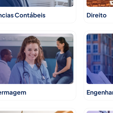
ncias Contábeis
Direito
ermagem
Engenhari