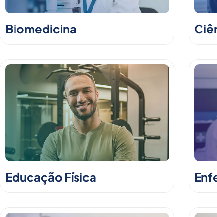
Biomedicina
Ciê
Educação Física
Enf