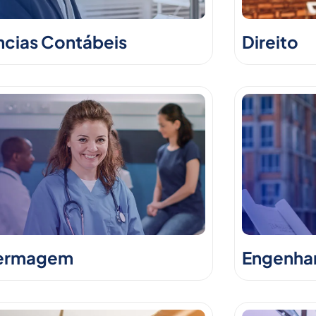
ncias Contábeis
Direito
ermagem
Engenhari