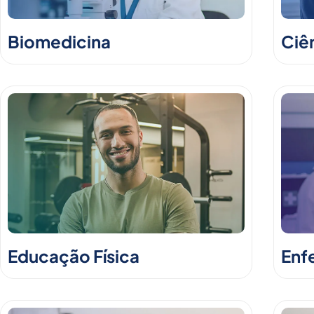
Biomedicina
Ciê
Educação Física
Enf