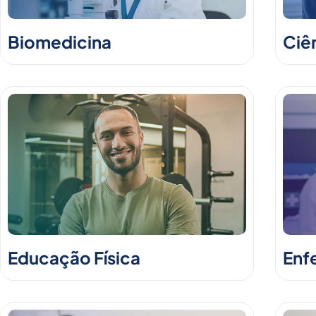
Biomedicina
Ciê
Educação Física
Enf