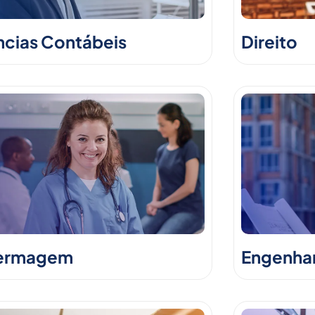
ncias Contábeis
Direito
ermagem
Engenhari