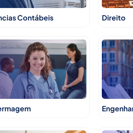
ncias Contábeis
Direito
ermagem
Engenhari