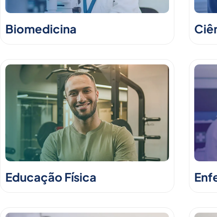
Biomedicina
Ciê
Educação Física
Enf