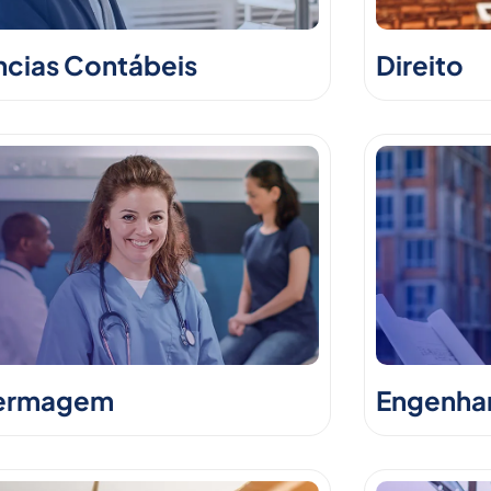
ncias Contábeis
Direito
ermagem
Engenhari