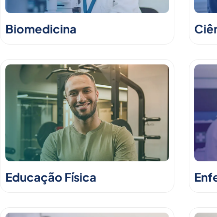
Biomedicina
Ciê
Educação Física
Enf