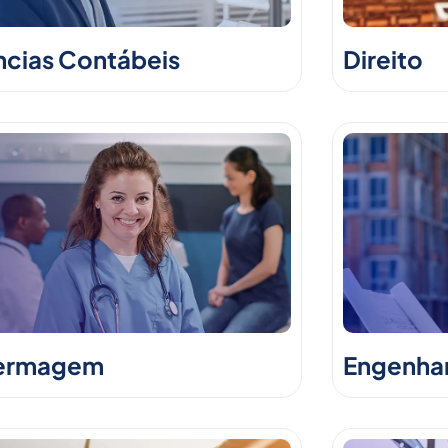
ncias Contábeis
Direito
ermagem
Engenhari