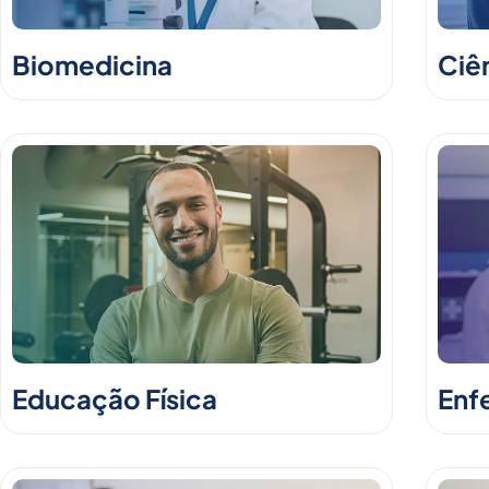
Biomedicina
Ciê
Educação Física
Enf