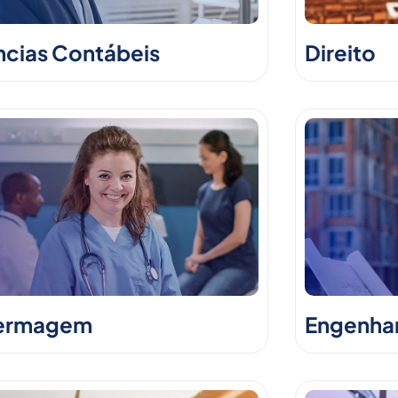
ncias Contábeis
Direito
ermagem
Engenhari