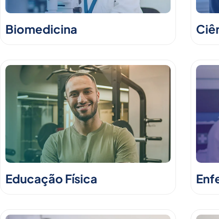
Biomedicina
Ciê
Educação Física
Enf