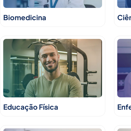
Biomedicina
Ciê
Educação Física
Enf