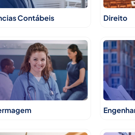
ncias Contábeis
Direito
ermagem
Engenhari