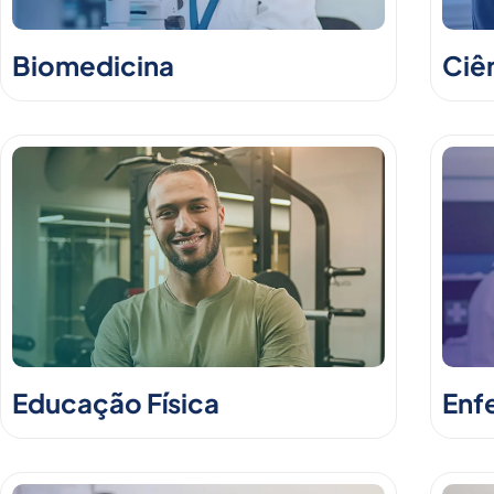
Biomedicina
Ciê
Educação Física
Enf