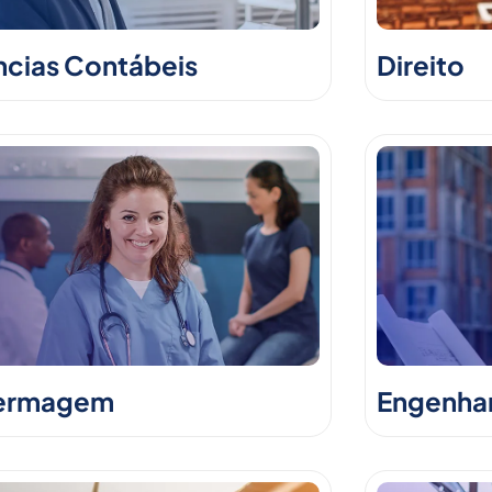
ncias Contábeis
Direito
ermagem
Engenhari