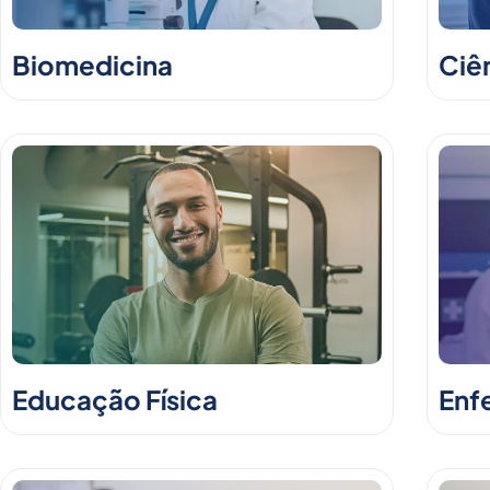
Biomedicina
Ciê
Educação Física
Enf