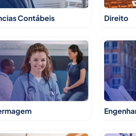
ncias Contábeis
Direito
ermagem
Engenhari