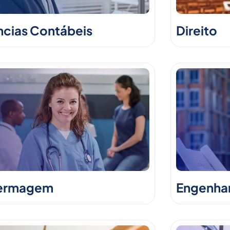
ncias Contábeis
Direito
ermagem
Engenhari