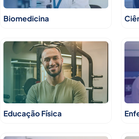
Biomedicina
Ciê
Educação Física
Enf