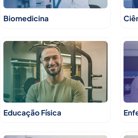
Biomedicina
Ciê
Educação Física
Enf