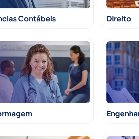
ncias Contábeis
Direito
ermagem
Engenhari