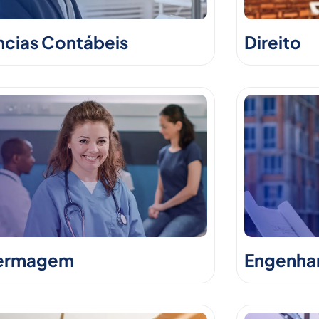
ncias Contábeis
Direito
ermagem
Engenhari