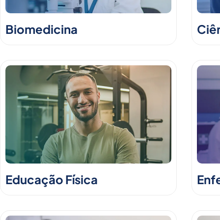
Biomedicina
Ciê
Educação Física
Enf