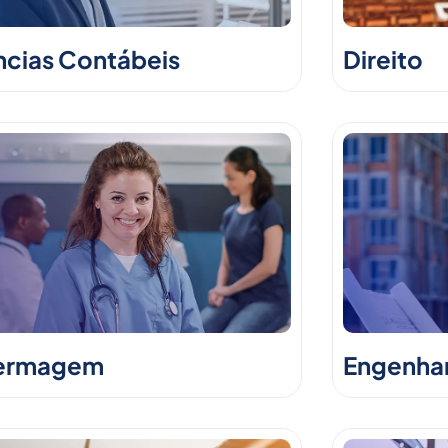
ncias Contábeis
Direito
ermagem
Engenhari