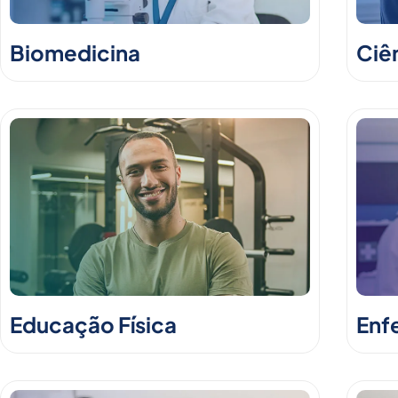
Biomedicina
Ciê
Educação Física
Enf