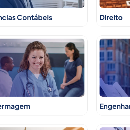
ncias Contábeis
Direito
ermagem
Engenhari