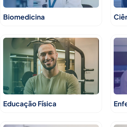
Biomedicina
Ciê
Educação Física
Enf