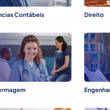
ncias Contábeis
Direito
ermagem
Engenhari