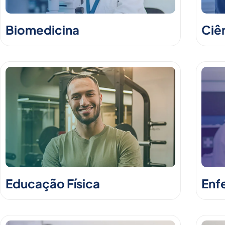
Biomedicina
Ciê
Educação Física
Enf