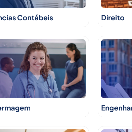
ncias Contábeis
Direito
ermagem
Engenhari