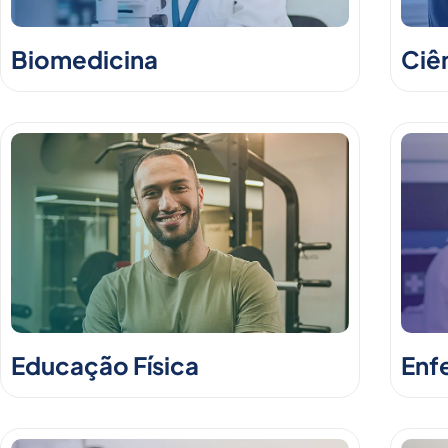
Biomedicina
Ciê
Educação Física
Enf