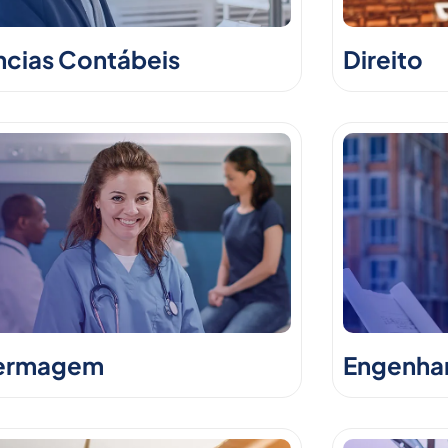
ncias Contábeis
Direito
ermagem
Engenhari