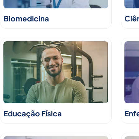
Biomedicina
Ciê
Educação Física
Enf