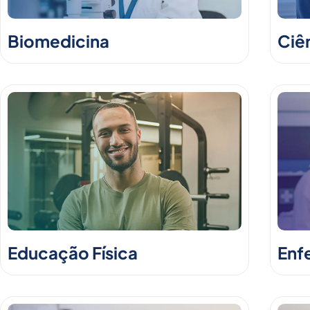
Biomedicina
Ciê
Educação Física
Enf