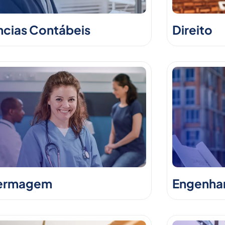
ncias Contábeis
Direito
ermagem
Engenhari