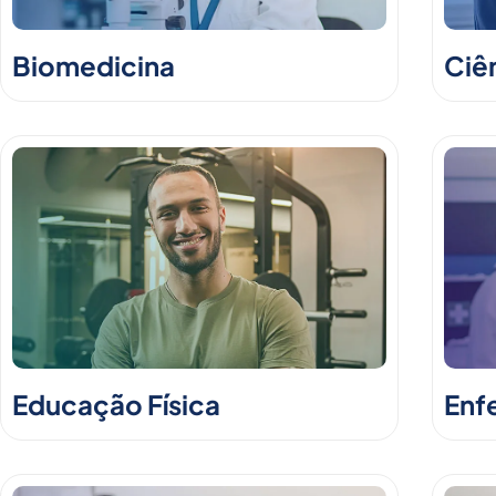
Biomedicina
Ciê
Educação Física
Enf