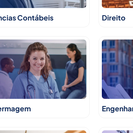
ncias Contábeis
Direito
ermagem
Engenhari