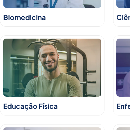
Biomedicina
Ciê
Educação Física
Enf