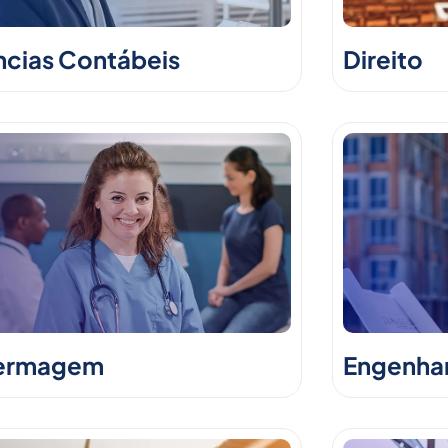
ncias Contábeis
Direito
ermagem
Engenhari