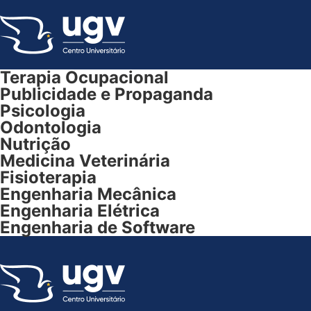
Ir
para
o
conteúdo
Terapia Ocupacional
Publicidade e Propaganda
Psicologia
Odontologia
Nutrição
Medicina Veterinária
Fisioterapia
Engenharia Mecânica
Engenharia Elétrica
Engenharia de Software