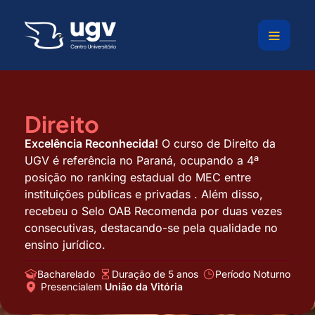
Ir
para
o
conteúdo
Direito
Excelência Reconhecida!
O curso de Direito da
UGV é referência no Paraná, ocupando a 4ª
posição no ranking estadual do MEC entre
instituições públicas e privadas . Além disso,
recebeu o Selo OAB Recomenda por duas vezes
consecutivas, destacando-se pela qualidade no
ensino jurídico.
Bacharelado
Duração de 5 anos
Período Noturno
Presencial
em
União da Vitória