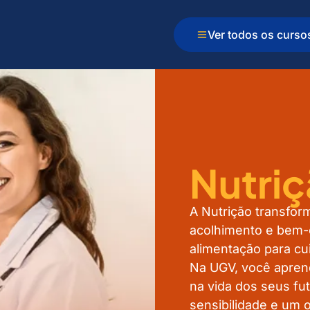
Ver todos os curso
Nutri
A Nutrição transfo
acolhimento e bem-
alimentação para cu
Na UGV, você aprend
na vida dos seus fu
sensibilidade e um o