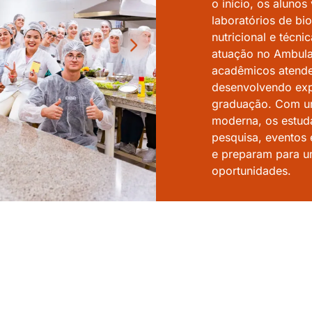
o início, os alunos
laboratórios de bi
nutricional e técnic
atuação no Ambula
acadêmicos atend
desenvolvendo exp
graduação.
Com um
moderna, os estud
pesquisa, eventos 
e preparam para u
oportunidades.