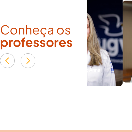
Conheça os
professores
Lina Claudia Sant Anna
ver currículo
Marcos Joaquim
ver currículo