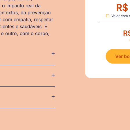
R$
r o impacto real da
contextos, da prevenção
Valor com 
r com empatia, respeitar
ientes e saudáveis.
É
R
 o outro, com o corpo,
Ver bo