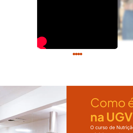
Como é
na UGV
O curso de Nutriç