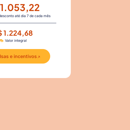
 1.053,22
desconto até dia 7 de cada mês
$ 1.224,68
Valor integral
lsas e incentivos