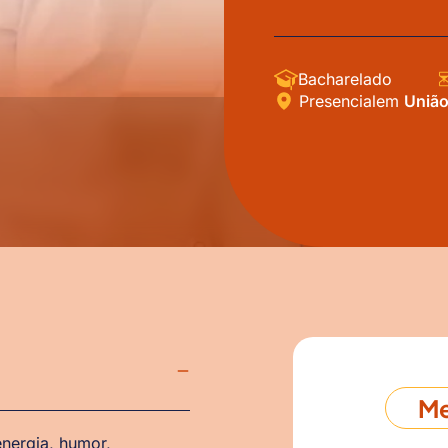
Bacharelado
Presencial
em
União
Me
nergia, humor,