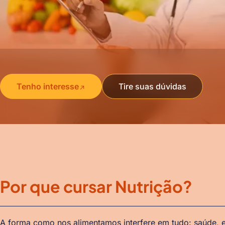
Tenho interesse
Tire suas dúvidas
Por que cursar Nutrição?
A forma como nos alimentamos interfere em tudo: saúde, e