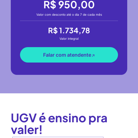
R$ 950,00
Valor com desconto até o dia 7 de cada mês
R$ 1.734,78
Valor integral
Falar com atendente
UGV é ensino pra
valer!