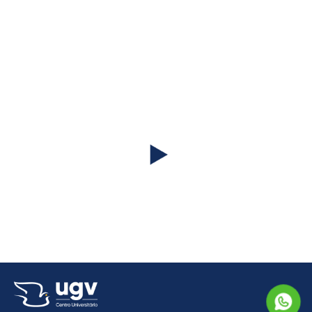
Quer conhecer ainda melhor a
UGV?
Assista ao nosso vídeo institucional!
#CrescemosJuntos