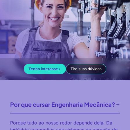
Tenho interesse
Tire suas dúvidas
Por que cursar Engenharia Mecânica?
Porque tudo ao nosso redor depende dela.
Da
indústria automotiva aos sistemas de geração de