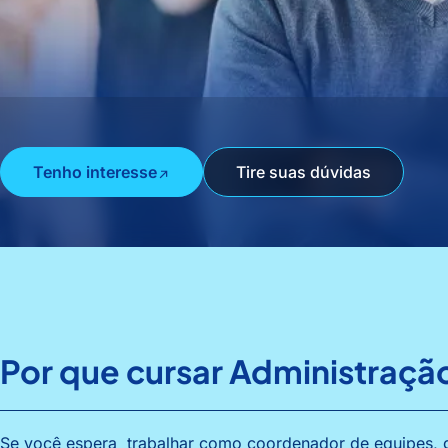
Tenho interesse
Tire suas dúvidas
Por que cursar Administraçã
Se você espera trabalhar como coordenador de equipes, g