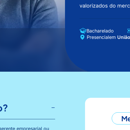
valorizados do mer
Bacharelado
Presencial
em
União
o?
Me
erente empresarial ou