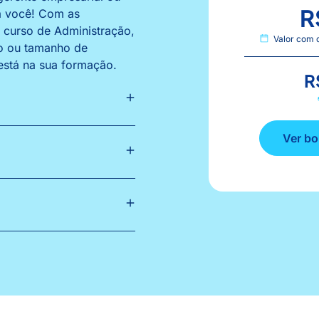
R
ra você! Com as
o curso de Administração,
Valor com 
po ou tamanho de
está na sua formação.
R
Ver bo