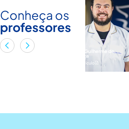
Conheça os
professores
Jonas Guilherme de
Oliveira
ver currículo
Robson Carlos 
ver currículo