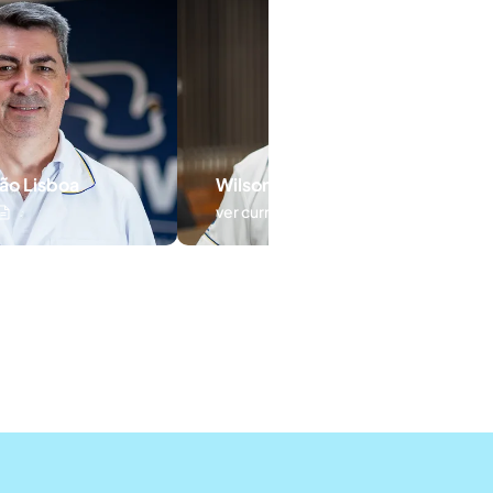
Wilson Luis Petisco
Jonas Elias de Oliveira
ver currículo
ver currículo