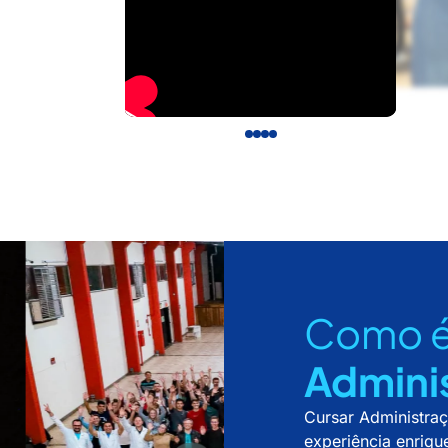
Como é
Admini
Cursar Administraç
experiência enriqu