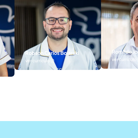
Romildo João Lisboa
ver currículo
Boiarski