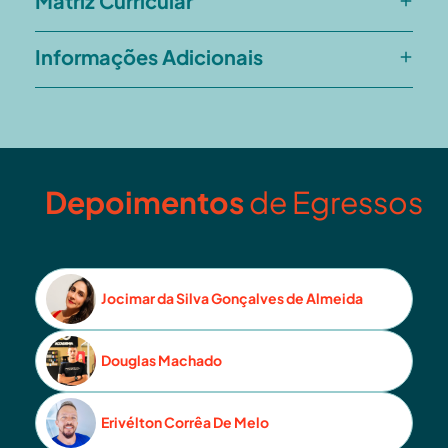
Matriz Curricular
Informações Adicionais
Depoimentos
de Egressos
Jocimar da Silva Gonçalves de Almeida
Douglas Machado
Erivélton Corrêa De Melo