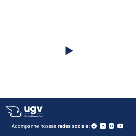
Quer conhecer ainda melhor a
UGV?
Assista ao nosso vídeo institucional!
#CrescemosJuntos