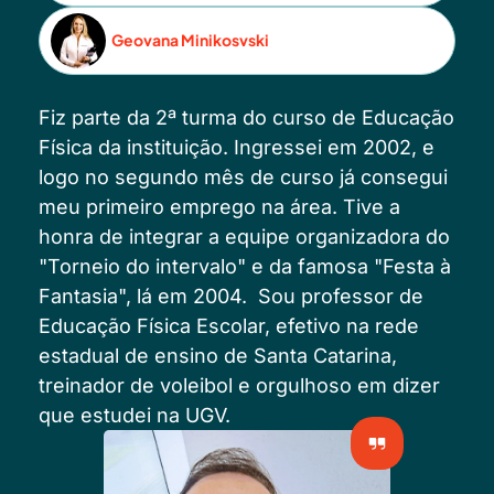
Geovana Minikosvski